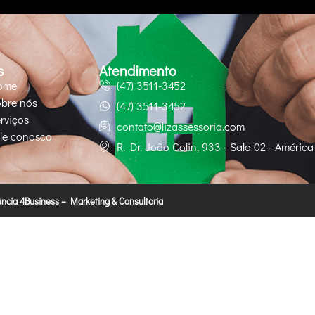
s
Atendimento
ome
(47) 3511-3452
bre nós
(47) 3511-3452
rviços
contato@lizassessoria.com
le conosco
R. Dr. João Colin, 933 - Sala 02 - América
ncia 4Business – Marketing & Consultoria